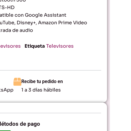
DTS-HD
ible con Google Assistant
ouTube, Disney+, Amazon Prime Video
rada de audio
levisores
Etiqueta
Televisores
Recibe tu pedido en
tsApp
1 a 3 días hábiles
étodos de pago