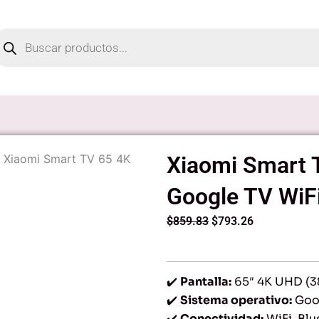
oducts
arch
 Xiaomi Smart TV 65 4K
Xiaomi Smart 
Google TV WiFi
Original
Current
$
859.83
$
793.26
price
price
was:
is:
$859.83.
$793.26.
✔️
Pantalla:
65″ 4K UHD (3
✔️
Sistema operativo:
Goo
✔️
Conectividad:
WiFi, Bl