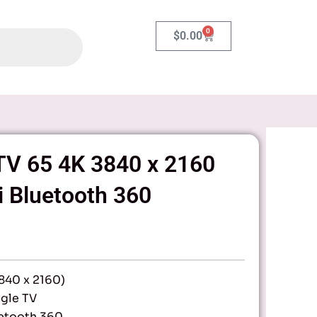
0
Carrito
$
0.00
TV 65 4K 3840 x 2160
 Bluetooth 360
840 x 2160)
gle TV
uetooth 360