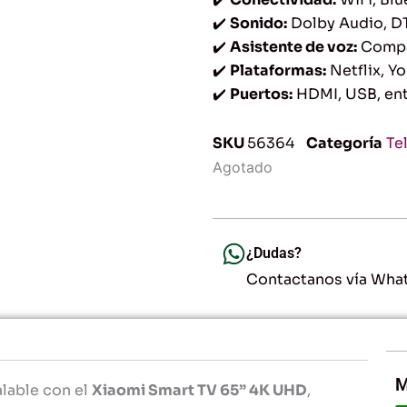
✔️
Sonido:
Dolby Audio, 
✔️
Asistente de voz:
Compat
✔️
Plataformas:
Netflix, Y
✔️
Puertos:
HDMI, USB, ent
SKU
56364
Categoría
Te
Agotado
¿Dudas?
Contactanos vía Wha
M
alable con el
Xiaomi Smart TV 65” 4K UHD
,