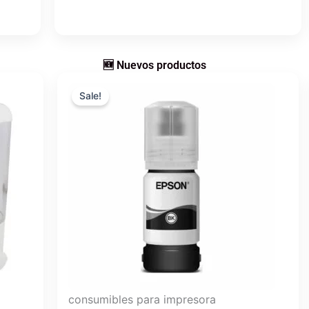
🆕 Nuevos productos
Original
Current
Sale!
price
price
was:
is:
$25.78.
$24.17.
consumibles para impresora