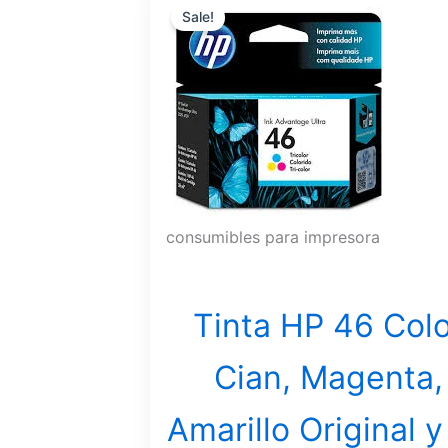
Sale!
price
price
was:
is:
$17.42.
$16.34.
consumibles para impresora
Tinta HP 46 Col
Cian, Magenta,
Amarillo Original y