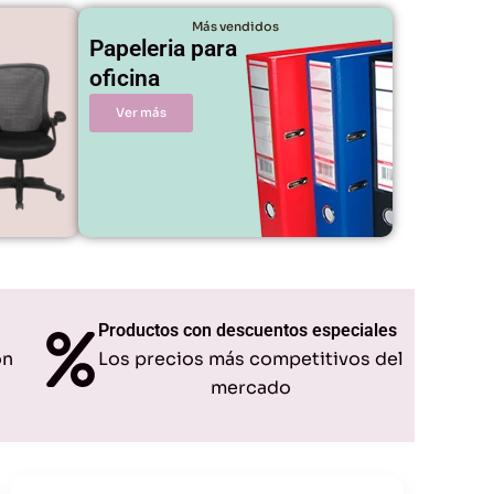
Más vendidos
Papeleria para
oficina
Ver más
Productos con descuentos especiales
ón
Los precios más competitivos del
mercado
Original
Current