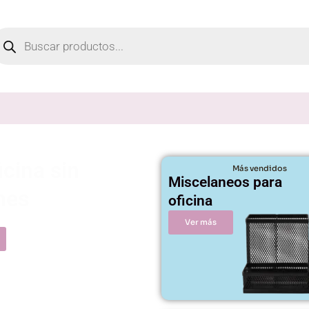
oducts
arch
icina sin
Más vendidos
Miscelaneos para
nes
oficina
atsApp
Ver más