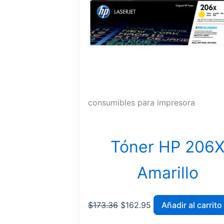
consumibles para impresora
Tóner HP 206
Amarillo
$
173.36
$
162.95
Añadir al carrito