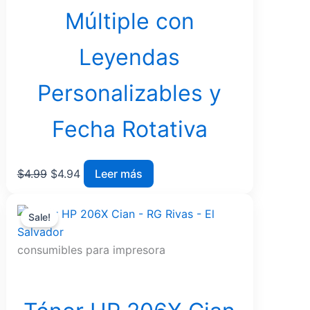
Múltiple con
Leyendas
Personalizables y
Fecha Rotativa
$
4.99
$
4.94
Leer más
Original
Current
Sale!
price
price
was:
is:
consumibles para impresora
$172.23.
$161.90.