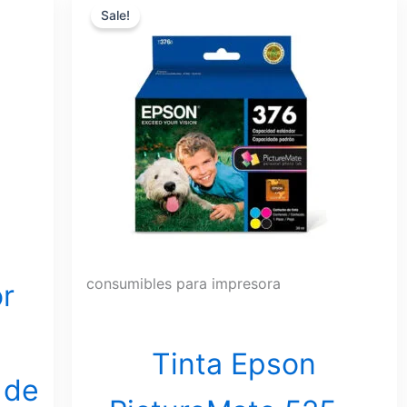
Sale!
price
price
was:
is:
$51.42.
$45.96.
consumibles para impresora
or
Tinta Epson
 de