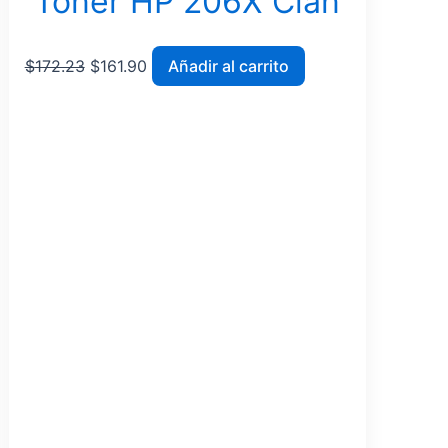
Tóner HP 206X Cian
$
172.23
$
161.90
Añadir al carrito