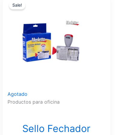
Sale!
price
price
was:
is:
$4.99.
$4.94.
Agotado
Productos para oficina
Sello Fechador