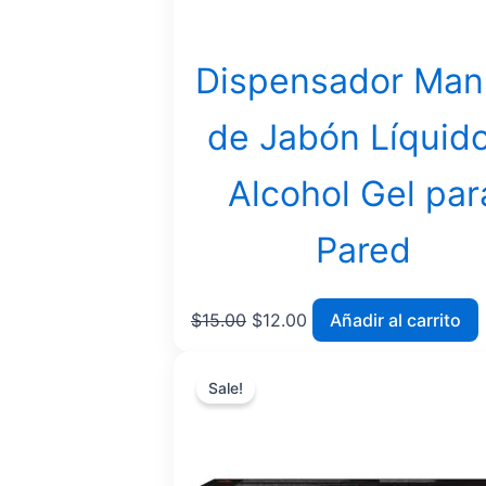
Dispensador Man
de Jabón Líquido
Alcohol Gel par
Pared
$
15.00
$
12.00
Añadir al carrito
Original
Current
Sale!
price
price
was:
is:
$173.36.
$162.95.