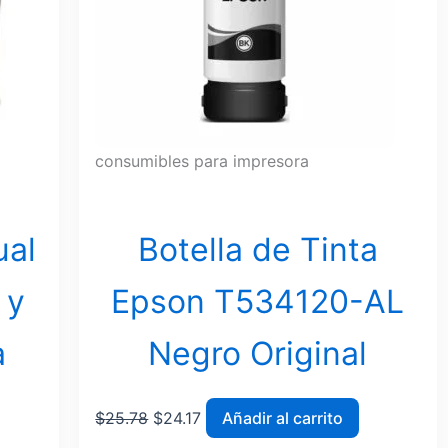
consumibles para impresora
ual
Botella de Tinta
 y
Epson T534120-AL
a
Negro Original
$
25.78
$
24.17
Añadir al carrito