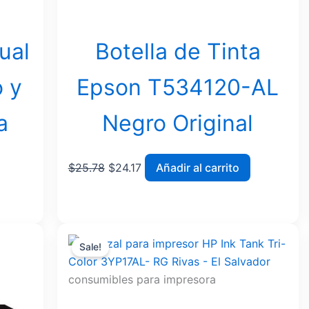
ual
Botella de Tinta
 y
Epson T534120-AL
a
Negro Original
$
25.78
$
24.17
Añadir al carrito
Original
Current
Sale!
price
price
was:
is:
consumibles para impresora
$41.64.
$39.14.