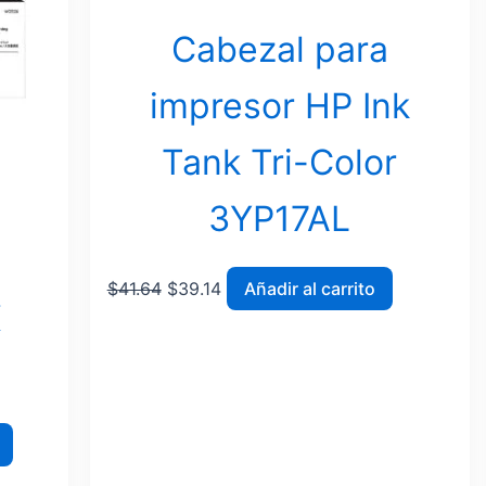
Cabezal para
impresor HP Ink
Tank Tri-Color
3YP17AL
$
41.64
$
39.14
Añadir al carrito
X