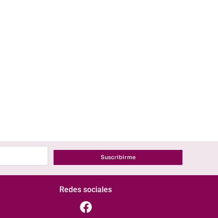
Suscribirme
Redes sociales
F
a