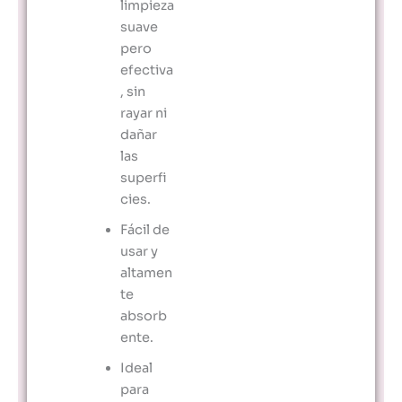
limpieza
suave
pero
efectiva
, sin
rayar ni
dañar
las
superfi
cies.
Fácil de
usar y
altamen
te
absorb
ente.
Ideal
para