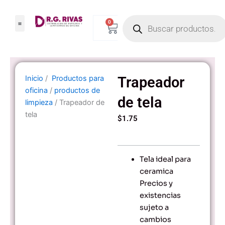
Ir
Products
al
0
Carrito
search
contenido
Inicio
/
Productos para
Trapeador
oficina
/
productos de
de tela
limpieza
/ Trapeador de
tela
$
1.75
Tela ideal para
ceramica
Precios y
existencias
sujeto a
cambios