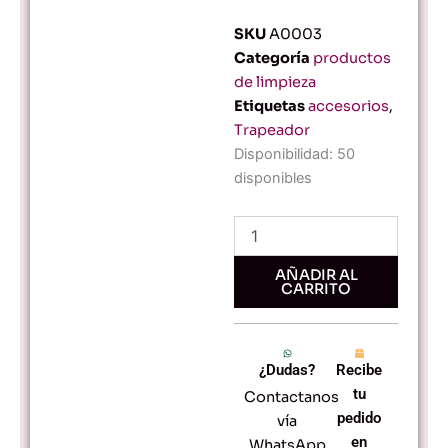
SKU
A0003
Categoría
productos
de limpieza
Etiquetas
accesorios
,
Trapeador
Trapeador
Disponibilidad:
50
de
disponibles
tela
cantidad
AÑADIR AL
CARRITO
¿Dudas?
Recibe
tu
Contactanos
pedido
vía
en
WhatsApp