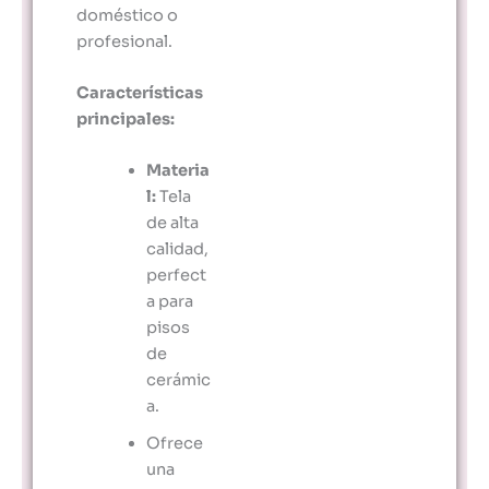
doméstico o
profesional.
Características
principales:
Materia
l:
Tela
de alta
calidad,
perfect
a para
pisos
de
cerámic
a.
Ofrece
una