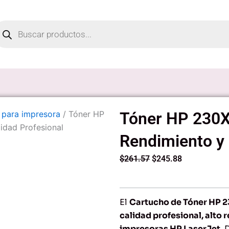
oducts
arch
 para impresora
/ Tóner HP
Tóner HP 230X 
idad Profesional
Rendimiento y 
Original
Current
$
261.57
$
245.88
price
price
was:
is:
$261.57.
$245.88.
El
Cartucho de Tóner HP 2
calidad profesional, alto
impresoras HP LaserJet
. 