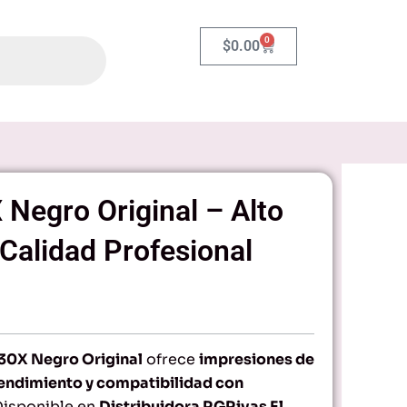
0
Carrito
$
0.00
Negro Original – Alto
Calidad Profesional
30X Negro Original
ofrece
impresiones de
 rendimiento y compatibilidad con
Disponible en
Distribuidora RGRivas El