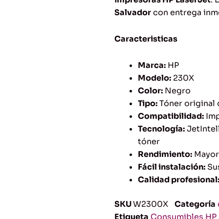
Salvador
con entrega inme
Caracteristicas
Marca:
HP
Modelo:
230X
Color:
Negro
Tipo:
Tóner original 
Compatibilidad:
Imp
Tecnología:
JetIntel
tóner
Rendimiento:
Mayor 
Fácil instalación:
Sus
Calidad profesional
SKU
W2300X
Categoría
Etiqueta
Consumibles HP