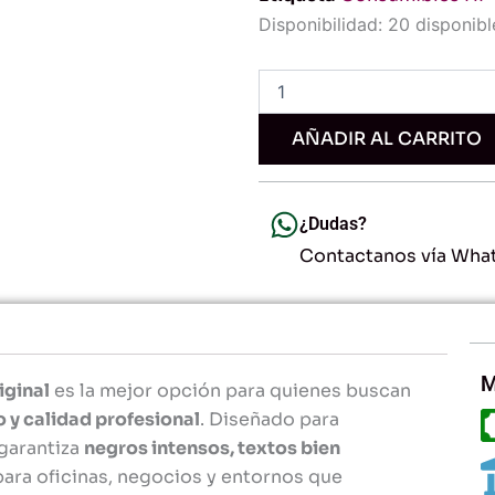
Tóner
Disponibilidad:
20 disponibl
HP
230X
Negro
Original
-
AÑADIR AL CARRITO
Alto
Rendimiento
y
Calidad
¿Dudas?
Profesional
Contactanos vía Wha
cantidad
M
iginal
es la mejor opción para quienes buscan
o y calidad profesional
. Diseñado para
 garantiza
negros intensos, textos bien
 para oficinas, negocios y entornos que