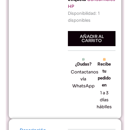
HP
Cartucho
Disponibilidad:
1
de
disponibles
tóner
HP
147X
AÑADIR AL
CARRITO
Negro
LaserJet
cantidad
¿Dudas?
Recibe
tu
Contactanos
pedido
vía
en
WhatsApp
1 a 3
días
hábiles