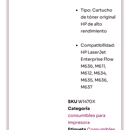
Tipo: Cartucho
de tóner original
HP de alto
rendimiento
Compatibilidad:
HP LaserJet
Enterprise Flow
M636, M611,
M612, M634,
M635, M636,
M637
SKU
W1470X
Categoría
consumibles para
impresora
Etiqueta
Consumibles