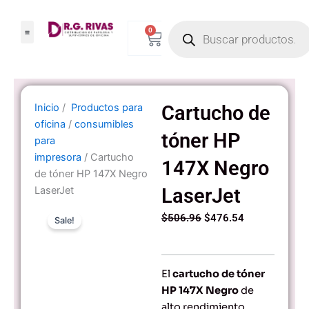
Ir
Products
al
0
Carrito
search
contenido
Inicio
/
Productos para
Cartucho de
oficina
/
consumibles
tóner HP
para
impresora
/ Cartucho
147X Negro
de tóner HP 147X Negro
LaserJet
LaserJet
Original
Current
$
506.96
$
476.54
Sale!
price
price
was:
is:
$506.96.
$476.54.
El
cartucho de tóner
HP 147X Negro
de
alto rendimiento