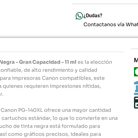
-
11
ml
¿Dudas?
-
Contactanos vía Wha
Gran
Capacidad
para
Impresoras
Canon
cantidad
M
Negra – Gran Capacidad – 11 ml
es la elección
onfiable, de alto rendimiento y calidad
 para impresoras Canon compatibles, este
a quienes requieren impresiones nítidas,
r.
ho Canon PG-140XL ofrece una mayor cantidad
cartuchos estándar, lo que lo convierte en una
ucho de tinta negra está formulado para
 así como gráficos precisos, ideales para