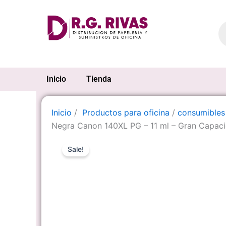
Ir
al
Pr
se
contenido
Inicio
Tienda
Inicio
/
Productos para oficina
/
consumibles
Negra Canon 140XL PG – 11 ml – Gran Capac
Sale!