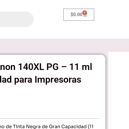
0
Carrito
$
0.00
anon 140XL PG – 11 ml
dad para Impresoras
o de Tinta Negra de Gran Capacidad (11