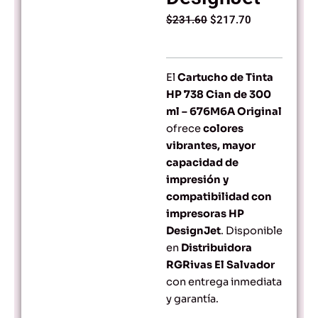
Original
Current
$
231.60
$
217.70
price
price
was:
is:
$231.60.
$217.70.
El
Cartucho de Tinta
HP 738 Cian de 300
ml – 676M6A Original
ofrece
colores
vibrantes, mayor
capacidad de
impresión y
compatibilidad con
impresoras HP
DesignJet
. Disponible
en
Distribuidora
RGRivas El Salvador
con entrega inmediata
y garantía.