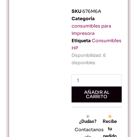
SKU
676M6A
Categoría
consumibles para
impresora
Etiqueta
Consumibles
HP
Tinta
Disponibilidad:
6
HP
disponibles
738
Cian
-
300
ml
AÑADIR AL
CARRITO
-
676M6A
-
Original
¿Dudas?
Recibe
para
Impresoras
tu
Contactanos
DesignJet
pedido
vía