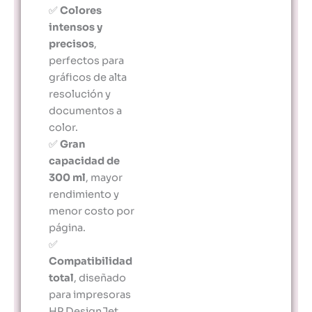
✅
Colores
intensos y
precisos
,
perfectos para
gráficos de alta
resolución y
documentos a
color.
✅
Gran
capacidad de
300 ml
, mayor
rendimiento y
menor costo por
página.
✅
Compatibilidad
total
, diseñado
para impresoras
HP DesignJet