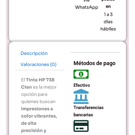
cantidad
en
WhatsApp
1 a 3
días
hábiles
Descripción
Métodos de pago
Valoraciones (0)
El
Tinta HP 738
Efectivo
Cian
es la mejor
opción para
quienes buscan
Transferencias
impresiones a
bancarias
color vibrantes,
de alta
precisión y