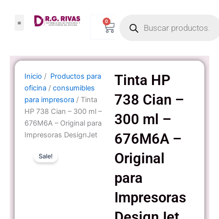
Ir
Products
al
0
Carrito
search
contenido
Inicio
/
Productos para
Tinta HP
oficina
/
consumibles
738 Cian –
para impresora
/ Tinta
HP 738 Cian – 300 ml –
300 ml –
676M6A – Original para
Impresoras DesignJet
676M6A –
Original
Sale!
para
Impresoras
DesignJet