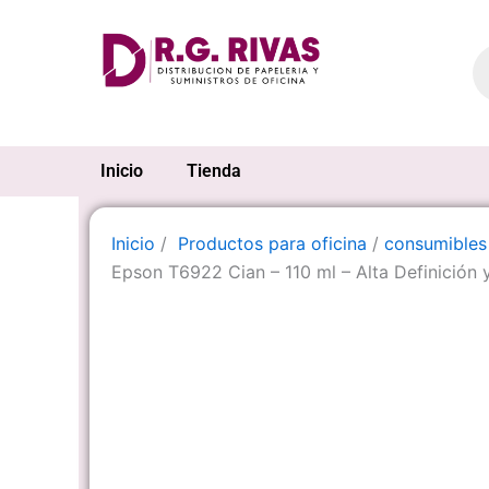
Ir
al
Pr
se
contenido
Inicio
Tienda
Inicio
/
Productos para oficina
/
consumibles
Epson T6922 Cian – 110 ml – Alta Definición 