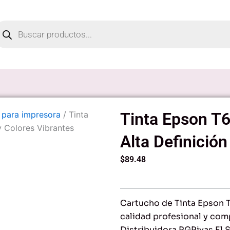
oducts
arch
 para impresora
/ Tinta
Tinta Epson T6
y Colores Vibrantes
Alta Definición
$
89.48
Cartucho de Tinta Epson T
calidad profesional y com
Distribuidora RGRivas El S