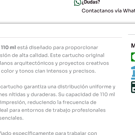
-
¿Dudas?
Alta
Contactanos vía Wha
Definición
y
Colores
Vibrantes
cantidad
M
 110 ml
está diseñado para proporcionar
ión de alta calidad. Este cartucho original
planos arquitectónicos y proyectos creativos
 color y tonos cian intensos y precisos.
 cartucho garantiza una distribución uniforme y
es nítidas y duraderas. Su capacidad de 110 ml
impresión, reduciendo la frecuencia de
deal para entornos de trabajo profesionales
senciales.
ñado específicamente para trabajar con