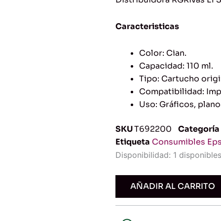
Caracteristicas
Color: Cian.
Capacidad: 110 ml.
Tipo: Cartucho origi
Compatibilidad: Imp
Uso: Gráficos, plano
SKU
T692200
Categoría
Etiqueta
Consumibles Ep
Tinta
Disponibilidad:
1 disponible
Epson
T6922
Cian
AÑADIR AL CARRITO
-
110
ml