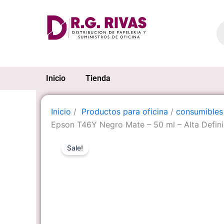
Ir
al
Pr
se
contenido
Inicio
Tienda
Inicio
/
Productos para oficina
/
consumibles
Epson T46Y Negro Mate – 50 ml – Alta Defini
Sale!