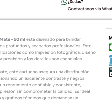
ml
¿Dudas?
-
Contactanos vía Wha
Alta
Definición
y
Calidad
Profesional
cantidad
M
Mate – 50 ml
está diseñado para brindar
ros profundos y acabados profesionales. Este
plicaciones como impresión fotográfica, diseño
 precisión y los detalles son esenciales.
mate, este cartucho asegura una distribución
cionando un excelente contraste y negros
un rendimiento confiable y consistente,
resión sin comprometer la calidad. Es ideal
os y gráficos técnicos que demandan un