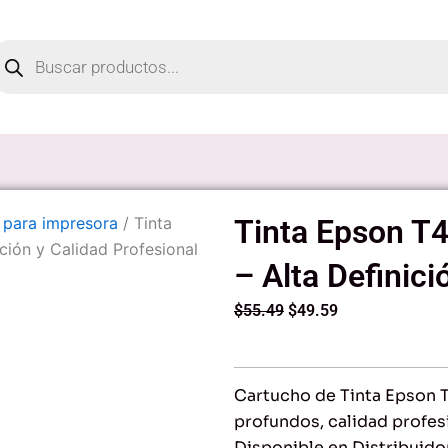
oducts
arch
 para impresora
/ Tinta
Tinta Epson T
ción y Calidad Profesional
– Alta Definici
Original
Current
$
55.49
$
49.59
price
price
was:
is:
$55.49.
$49.59.
Cartucho de Tinta Epson 
profundos, calidad profes
Disponible en Distribuido