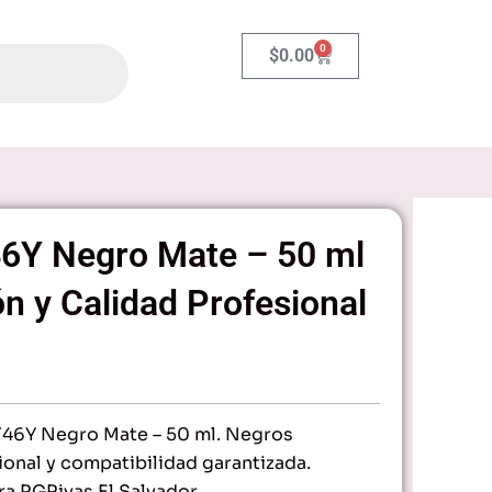
0
Carrito
$
0.00
46Y Negro Mate – 50 ml
ón y Calidad Profesional
T46Y Negro Mate – 50 ml. Negros
ional y compatibilidad garantizada.
ra RGRivas El Salvador.