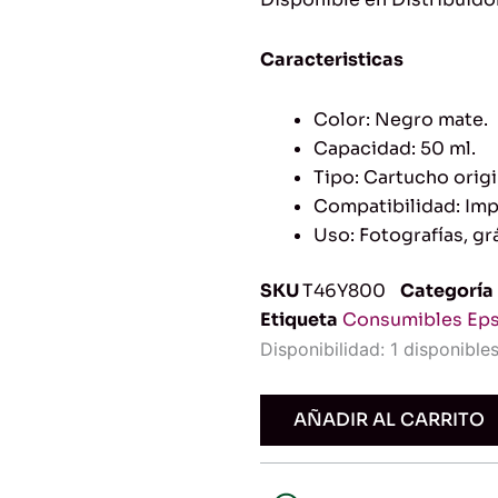
Caracteristicas
Color: Negro mate.
Capacidad: 50 ml.
Tipo: Cartucho origi
Compatibilidad: Imp
Uso: Fotografías, gr
SKU
T46Y800
Categoría
Etiqueta
Consumibles Ep
Tinta
Disponibilidad:
1 disponible
Epson
T46Y
Negro
AÑADIR AL CARRITO
Mate
-
50