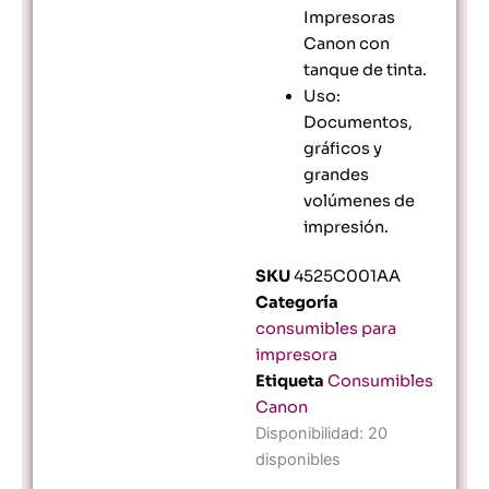
Impresoras
Canon con
tanque de tinta.
Uso:
Documentos,
gráficos y
grandes
volúmenes de
impresión.
SKU
4525C001AA
Categoría
consumibles para
impresora
Etiqueta
Consumibles
Canon
Tinta
Disponibilidad:
20
Canon
disponibles
GI11