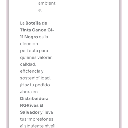
ambient
e.
La
Botella de
Tinta Canon GI-
11 Negro
es la
elección
perfecta para
quienes valoran
calidad,
eficiencia y
sostenibilidad.
¡Haz tu pedido
ahora en
Distribuidora
RGRivas El
Salvador
y lleva
tus impresiones
al siguiente nivel!