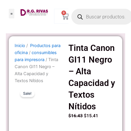
Ir
Products
al
0
Carrito
search
contenido
Inicio
/
Productos para
Tinta Canon
oficina
/
consumibles
GI11 Negro
para impresora
/ Tinta
Canon GI11 Negro –
– Alta
Alta Capacidad y
Textos Nítidos
Capacidad y
Textos
Sale!
Nítidos
Original
Current
$
16.43
$
15.41
price
price
was:
is: