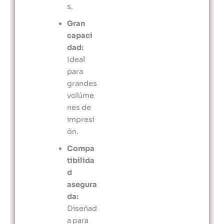
s.
Gran
capaci
dad:
Ideal
para
grandes
volúme
nes de
impresi
ón.
Compa
tibilida
d
asegura
da:
Diseñad
a para