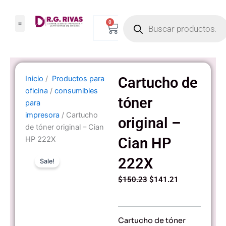
Ir
Products
al
0
Carrito
search
contenido
Inicio
/
Productos para
Cartucho de
oficina
/
consumibles
tóner
para
impresora
/ Cartucho
original –
de tóner original – Cian
HP 222X
Cian HP
222X
Sale!
Original
Current
$
150.23
$
141.21
price
price
was:
is:
$150.23.
$141.21.
Cartucho de tóner