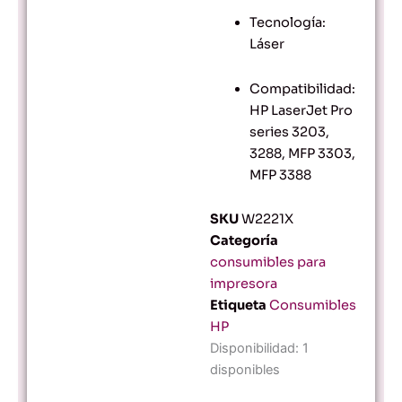
Tecnología:
Láser
Compatibilidad:
HP LaserJet Pro
series 3203,
3288, MFP 3303,
MFP 3388
SKU
W2221X
Categoría
consumibles para
impresora
Etiqueta
Consumibles
HP
Cartucho
Disponibilidad:
1
de
disponibles
tóner
original