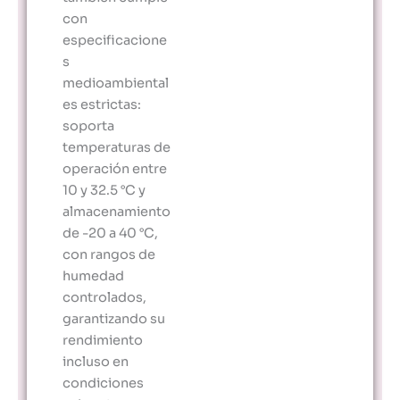
con
especificacione
s
medioambiental
es estrictas:
soporta
temperaturas de
operación entre
10 y 32.5 °C y
almacenamiento
de -20 a 40 °C,
con rangos de
humedad
controlados,
garantizando su
rendimiento
incluso en
condiciones