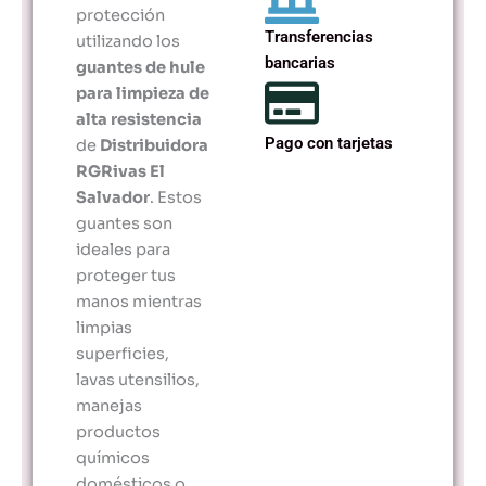
protección
Transferencias
utilizando los
bancarias
guantes de hule
para limpieza de
alta resistencia
Pago con tarjetas
de
Distribuidora
RGRivas El
Salvador
. Estos
guantes son
ideales para
proteger tus
manos mientras
limpias
superficies,
lavas utensilios,
manejas
productos
químicos
domésticos o