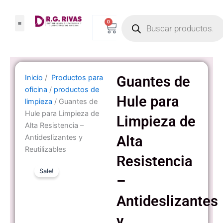
Ir
Products
al
0
Carrito
search
contenido
Inicio
/
Productos para
Guantes de
oficina
/
productos de
Hule para
limpieza
/ Guantes de
Hule para Limpieza de
Limpieza de
Alta Resistencia –
Antideslizantes y
Alta
Reutilizables
Resistencia
Sale!
–
Antideslizantes
y