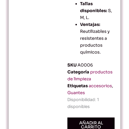
Tallas
disponibles:
S,
M, L.
Ventajas:
Reutilizables y
resistentes a
productos
químicos.
SKU
A0006
Categoría
productos
de limpieza
Etiquetas
accesorios
,
Guantes
Guantes
Disponibilidad:
1
de
disponibles
Hule
para
Limpieza
AÑADIR AL
CARRITO
de