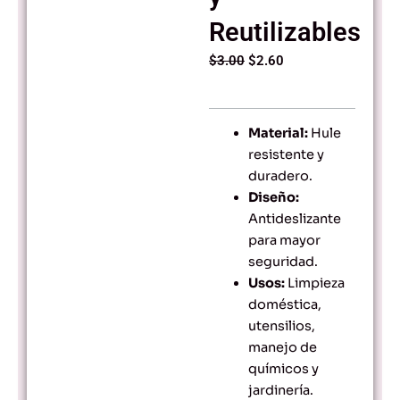
Reutilizables
Original
Current
$
3.00
$
2.60
price
price
was:
is:
$3.00.
$2.60.
Material:
Hule
resistente y
duradero.
Diseño:
Antideslizante
para mayor
seguridad.
Usos:
Limpieza
doméstica,
utensilios,
manejo de
químicos y
jardinería.