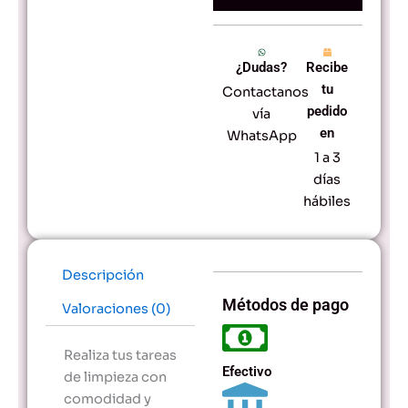
Alta
Resistencia
-
¿Dudas?
Recibe
Antideslizantes
y
tu
Contactanos
Reutilizables
pedido
vía
cantidad
en
WhatsApp
1 a 3
días
hábiles
Descripción
Métodos de pago
Valoraciones (0)
Realiza tus tareas
Efectivo
de limpieza con
comodidad y