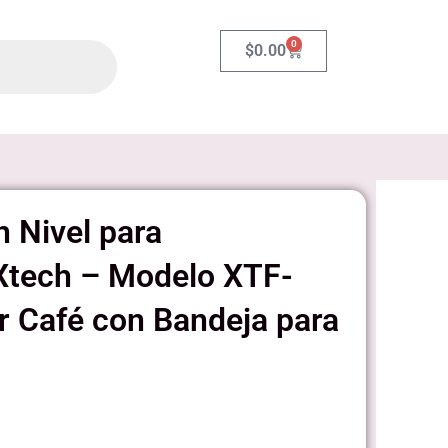
0
Carrito
$
0.00
n Nivel para
tech – Modelo XTF-
r Café con Bandeja para