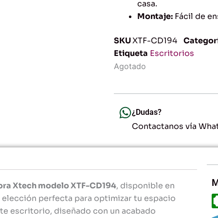
casa.
Montaje:
Fácil de en
SKU
XTF-CD194
Categor
Etiqueta
Escritorios
Agotado
¿Dudas?
Contactanos vía Wha
M
adora Xtech modelo XTF-CD194
, disponible en
la elección perfecta para optimizar tu espacio
Este escritorio, diseñado con un acabado