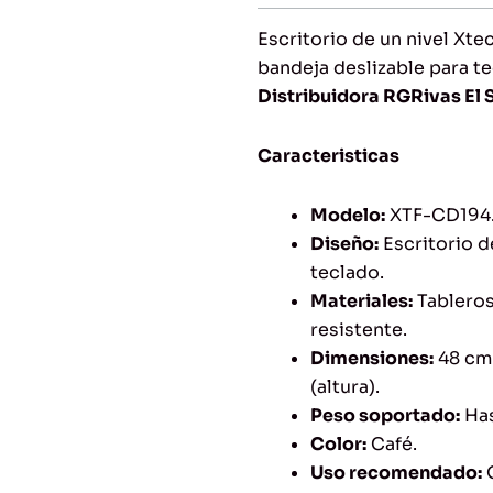
was:
is:
$112.02.
$45.32.
Escritorio de un nivel Xt
bandeja deslizable para te
Distribuidora RGRivas El 
Caracteristicas
Modelo:
XTF-CD194
Diseño:
Escritorio d
teclado.
Materiales:
Tableros
resistente.
Dimensiones:
48 cm 
(altura).
Peso soportado:
Has
Color:
Café.
Uso recomendado:
O