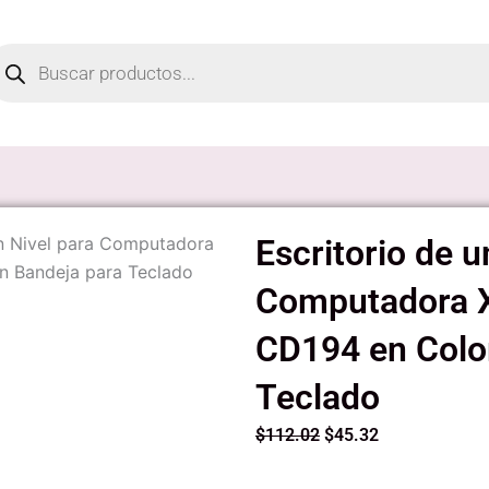
oducts
arch
un Nivel para Computadora
Escritorio de u
n Bandeja para Teclado
Computadora X
CD194 en Colo
Teclado
Original
Current
$
112.02
$
45.32
price
price