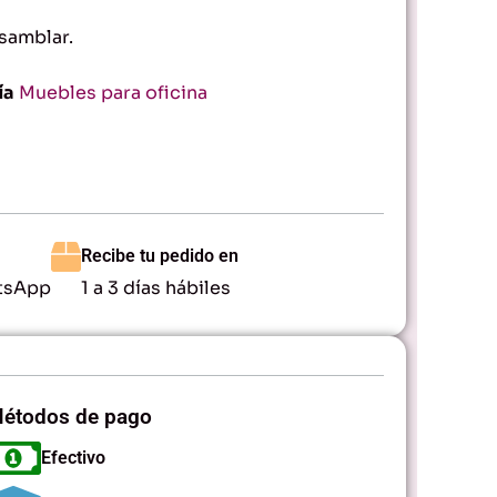
samblar.
ía
Muebles para oficina
Recibe tu pedido en
tsApp
1 a 3 días hábiles
étodos de pago
Efectivo