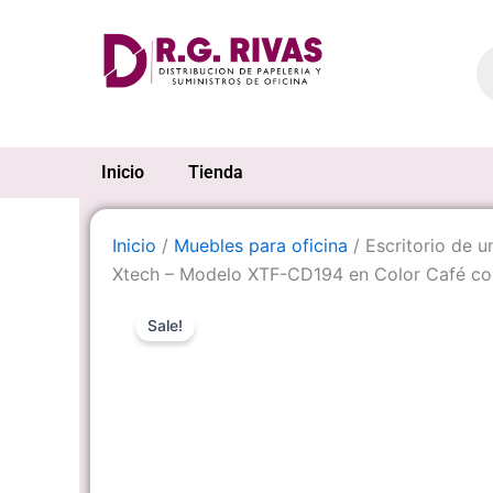
Ir
al
Pr
se
contenido
Inicio
Tienda
Inicio
/
Muebles para oficina
/ Escritorio de 
Xtech – Modelo XTF-CD194 en Color Café co
Sale!