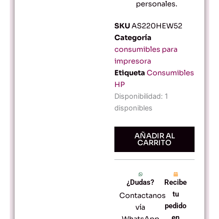
personales.
SKU
AS220HEW52
Categoría
consumibles para
impresora
Etiqueta
Consumibles
HP
Cartucho
Disponibilidad:
1
de
disponibles
Tinta
HP
46
AÑADIR AL
CARRITO
-
Negro
-
Original
¿Dudas?
Recibe
-
Impresiones
tu
Contactanos
Nítidas
pedido
vía
y
en
WhatsApp