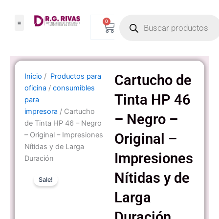
Ir
Products
al
0
Carrito
search
contenido
Inicio
/
Productos para
Cartucho de
oficina
/
consumibles
Tinta HP 46
para
impresora
/ Cartucho
– Negro –
de Tinta HP 46 – Negro
– Original – Impresiones
Original –
Nítidas y de Larga
Impresiones
Duración
Nítidas y de
Sale!
Larga
Duración