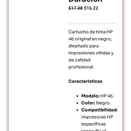
Original
Current
$
17.38
$
16.22
price
price
was:
is:
$17.38.
$16.22.
Cartucho de tinta HP
46 original en negro,
diseñado para
impresiones nítidas y
de calidad
profesional.
Caracteristicas
Modelo:
HP 46.
Color:
Negro.
Compatibilidad:
Impresoras HP
específicas
(consulta el