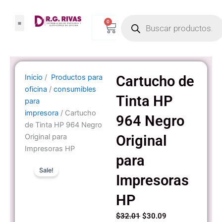
Ir
Products
al
0
Carrito
search
contenido
Inicio
/
Productos para
Cartucho de
oficina
/
consumibles
Tinta HP
para
impresora
/ Cartucho
964 Negro
de Tinta HP 964 Negro
Original para
Original
Impresoras HP
para
Sale!
Impresoras
HP
Original
Current
$
32.01
$
30.09