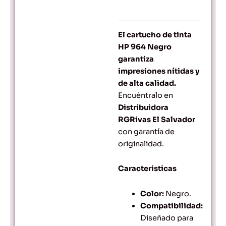
price
price
was:
is:
$32.01.
$30.09.
El cartucho de tinta
HP 964 Negro
garantiza
impresiones nítidas y
de alta calidad.
Encuéntralo en
Distribuidora
RGRivas El Salvador
con garantía de
originalidad.
Caracteristicas
Color:
Negro.
Compatibilidad:
Diseñado para