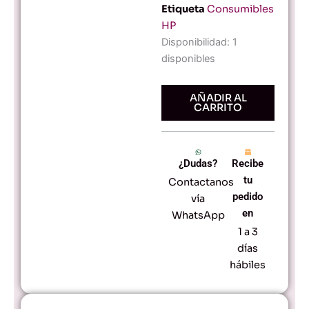
Etiqueta
Consumibles
HP
Cartucho
Disponibilidad:
1
de
disponibles
Tinta
HP
964
AÑADIR AL
CARRITO
Negro
Original
para
Impresoras
¿Dudas?
Recibe
HP
cantidad
tu
Contactanos
pedido
vía
en
WhatsApp
1 a 3
días
hábiles