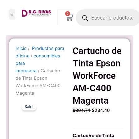
Ir
Products
al
0
Carrito
search
contenido
Inicio
/
Productos para
Cartucho de
oficina
/
consumibles
Tinta Epson
para
impresora
/ Cartucho
WorkForce
de Tinta Epson
WorkForce AM-C400
AM-C400
Magenta
Magenta
Sale!
Original
Current
$
304.71
$
284.40
price
price
was:
is:
$304.71.
$284.40.
Cartucho de Tinta