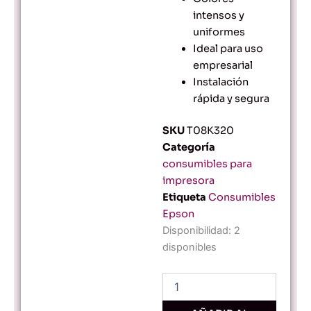
intensos y
uniformes
Ideal para uso
empresarial
Instalación
rápida y segura
SKU
T08K320
Categoría
consumibles para
impresora
Etiqueta
Consumibles
Epson
Cartucho
Disponibilidad:
2
de
disponibles
Tinta
Epson
WorkForce
AM-