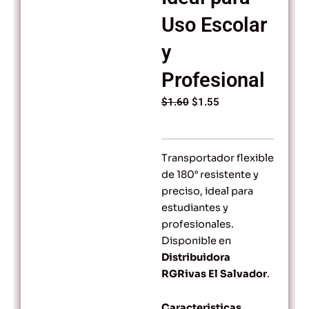
Uso Escolar
y
Profesional
Original
Current
$
1.60
$
1.55
price
price
was:
is:
$1.60.
$1.55.
Transportador flexible
de 180° resistente y
preciso, ideal para
estudiantes y
profesionales.
Disponible en
Distribuidora
RGRivas El Salvador
.
Caracteristicas