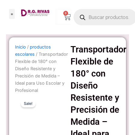
Ir
Products
al
0
Carrito
search
contenido
Inicio
/
productos
Transportador
escolares
/ Transportador
Flexible de
Flexible de 180° con
Diseño Resistente y
180° con
Precisión de Medida –
Ideal para Uso Escolar y
Diseño
Profesional
Resistente y
Sale!
Precisión de
Medida –
Ideal para