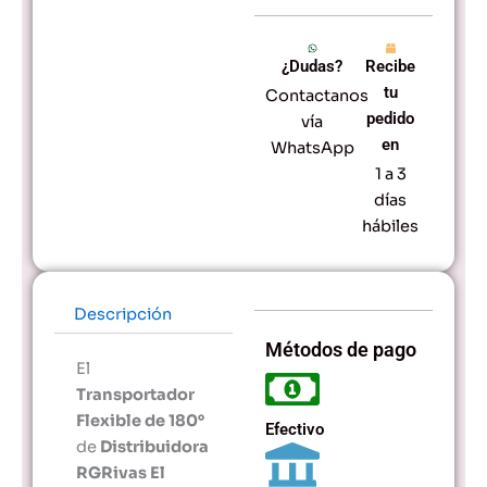
Precisión
de
Medida
¿Dudas?
Recibe
-
Ideal
tu
Contactanos
para
pedido
vía
Uso
en
WhatsApp
Escolar
1 a 3
y
Profesional
días
cantidad
hábiles
Descripción
Métodos de pago
El
Transportador
Flexible de 180°
Efectivo
de
Distribuidora
RGRivas El