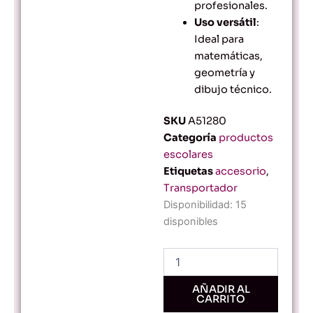
profesionales.
Uso versátil
:
Ideal para
matemáticas,
geometría y
dibujo técnico.
SKU
A51280
Categoría
productos
escolares
Etiquetas
accesorio
,
Transportador
Transportador
Disponibilidad:
15
Flexible
disponibles
de
180°
con
Diseño
Resistente
AÑADIR AL
CARRITO
y