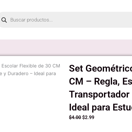
oducts
arch
 Escolar Flexible de 30 CM
Set Geométrico
e y Duradero – Ideal para
CM – Regla, E
Transportador 
Ideal para Est
Original
Current
$
4.00
$
2.99
price
price