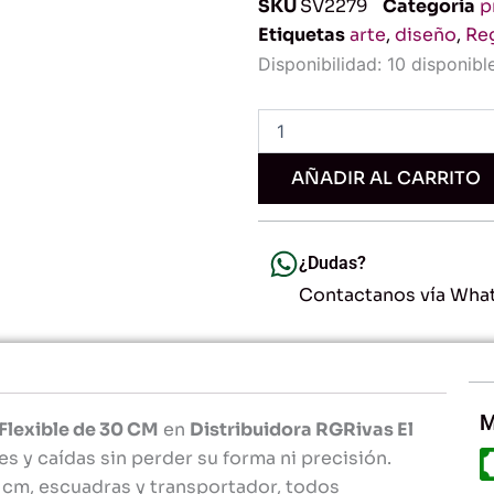
SKU
SV2279
Categoría
p
Etiquetas
arte
,
diseño
,
Reg
Set
Disponibilidad:
10 disponibl
Geométrico
Escolar
Flexible
de
30
AÑADIR AL CARRITO
CM
-
Regla,
Escuadras
¿Dudas?
y
Contactanos vía Wha
Transportador
Resistente
y
Duradero
-
Ideal
M
Flexible de 30 CM
en
Distribuidora RGRivas El
para
es y caídas sin perder su forma ni precisión.
Estudiantes
y
0 cm, escuadras y transportador, todos