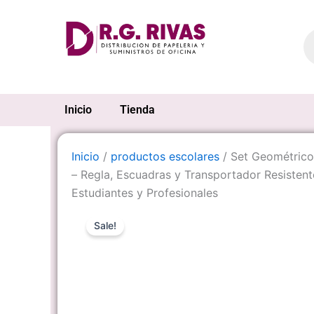
Ir
al
Pr
se
contenido
Inicio
Tienda
Inicio
/
productos escolares
/ Set Geométrico
– Regla, Escuadras y Transportador Resistent
Estudiantes y Profesionales
Sale!