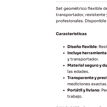
was:
is:
$4.00.
$2.99.
Set geométrico flexible d
transportador, resistente 
profesionales. Disponible
Caracteristicas
Diseño flexible
: Res
Incluye herramienta
y transportador.
Material seguro y d
las edades.
Transparente y prec
mediciones exactas
Portátil y liviano
: Pe
trabajo.