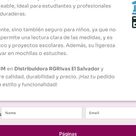
Profesionales
eable, ideal para estudiantes y profesionales
cantidad
 duraderas.
tente, sino también seguro para niños, ya que no
permite una lectura clara de las medidas, y es
ico y proyectos escolares. Además, su ligereza
var en mochilas o estuches.
 CM
en
Distribuidora RGRivas El Salvador
y
e calidad, durabilidad y precio. ¡Haz tu pedido
estilo y funcionalidad!
Name
Email
s
Páginas