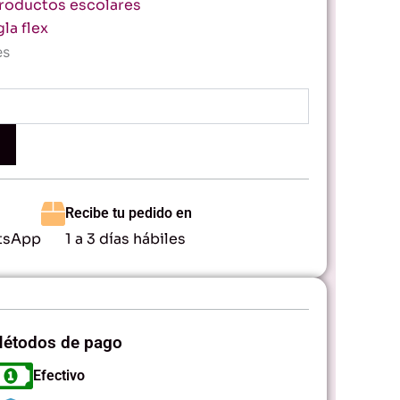
roductos escolares
la flex
es
Recibe tu pedido en
tsApp
1 a 3 días hábiles
étodos de pago
Efectivo