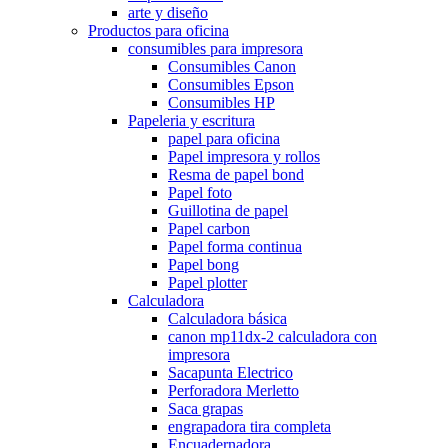
arte y diseño
Productos para oficina
consumibles para impresora
Consumibles Canon
Consumibles Epson
Consumibles HP
Papeleria y escritura
papel para oficina
Papel impresora y rollos
Resma de papel bond
Papel foto
Guillotina de papel
Papel carbon
Papel forma continua
Papel bong
Papel plotter
Calculadora
Calculadora básica
canon mp11dx-2 calculadora con
impresora
Sacapunta Electrico
Perforadora Merletto
Saca grapas
engrapadora tira completa
Encuadernadora