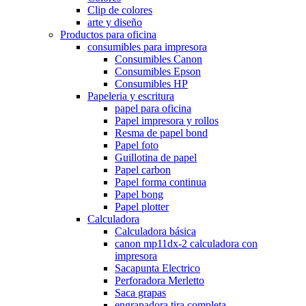
Clip de colores
arte y diseño
Productos para oficina
consumibles para impresora
Consumibles Canon
Consumibles Epson
Consumibles HP
Papeleria y escritura
papel para oficina
Papel impresora y rollos
Resma de papel bond
Papel foto
Guillotina de papel
Papel carbon
Papel forma continua
Papel bong
Papel plotter
Calculadora
Calculadora básica
canon mp11dx-2 calculadora con
impresora
Sacapunta Electrico
Perforadora Merletto
Saca grapas
engrapadora tira completa