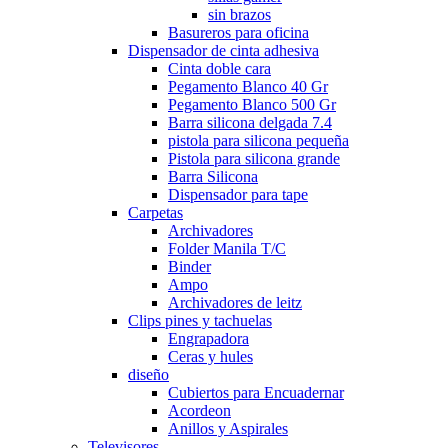
sin brazos
Basureros para oficina
Dispensador de cinta adhesiva
Cinta doble cara
Pegamento Blanco 40 Gr
Pegamento Blanco 500 Gr
Barra silicona delgada 7.4
pistola para silicona pequeña
Pistola para silicona grande
Barra Silicona
Dispensador para tape
Carpetas
Archivadores
Folder Manila T/C
Binder
Ampo
Archivadores de leitz
Clips pines y tachuelas
Engrapadora
Ceras y hules
diseño
Cubiertos para Encuadernar
Acordeon
Anillos y Aspirales
Televisores