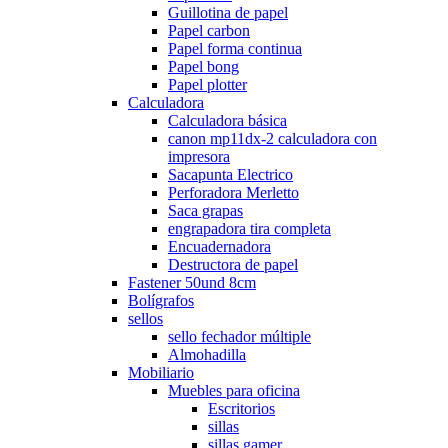
Guillotina de papel
Papel carbon
Papel forma continua
Papel bong
Papel plotter
Calculadora
Calculadora básica
canon mp11dx-2 calculadora con
impresora
Sacapunta Electrico
Perforadora Merletto
Saca grapas
engrapadora tira completa
Encuadernadora
Destructora de papel
Fastener 50und 8cm
Bolígrafos
sellos
sello fechador múltiple
Almohadilla
Mobiliario
Muebles para oficina
Escritorios
sillas
sillas gamer