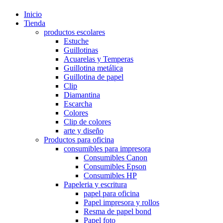
Inicio
Tienda
productos escolares
Estuche
Guillotinas
Acuarelas y Temperas
Guillotina metálica
Guillotina de papel
Clip
Diamantina
Escarcha
Colores
Clip de colores
arte y diseño
Productos para oficina
consumibles para impresora
Consumibles Canon
Consumibles Epson
Consumibles HP
Papeleria y escritura
papel para oficina
Papel impresora y rollos
Resma de papel bond
Papel foto