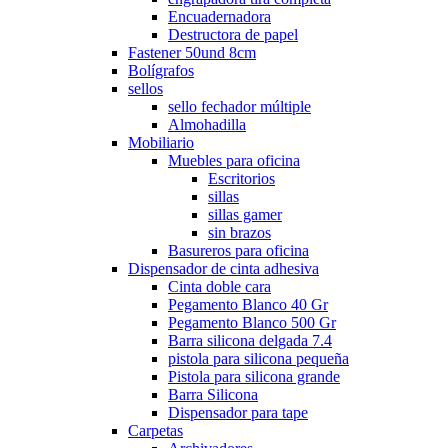
Encuadernadora
Destructora de papel
Fastener 50und 8cm
Bolígrafos
sellos
sello fechador múltiple
Almohadilla
Mobiliario
Muebles para oficina
Escritorios
sillas
sillas gamer
sin brazos
Basureros para oficina
Dispensador de cinta adhesiva
Cinta doble cara
Pegamento Blanco 40 Gr
Pegamento Blanco 500 Gr
Barra silicona delgada 7.4
pistola para silicona pequeña
Pistola para silicona grande
Barra Silicona
Dispensador para tape
Carpetas