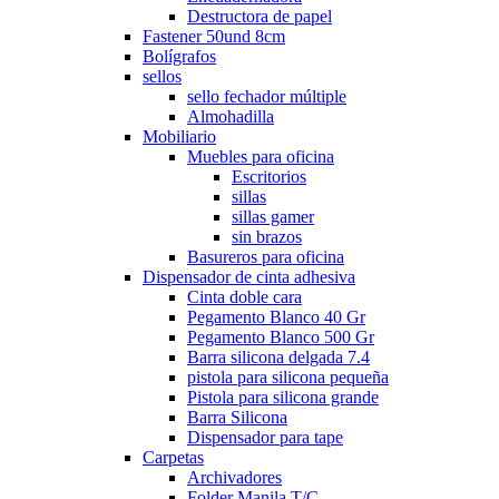
Destructora de papel
Fastener 50und 8cm
Bolígrafos
sellos
sello fechador múltiple
Almohadilla
Mobiliario
Muebles para oficina
Escritorios
sillas
sillas gamer
sin brazos
Basureros para oficina
Dispensador de cinta adhesiva
Cinta doble cara
Pegamento Blanco 40 Gr
Pegamento Blanco 500 Gr
Barra silicona delgada 7.4
pistola para silicona pequeña
Pistola para silicona grande
Barra Silicona
Dispensador para tape
Carpetas
Archivadores
Folder Manila T/C