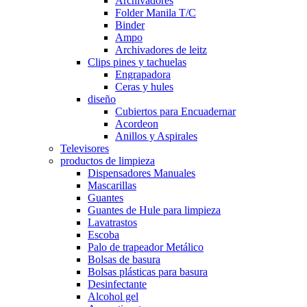
Archivadores
Folder Manila T/C
Binder
Ampo
Archivadores de leitz
Clips pines y tachuelas
Engrapadora
Ceras y hules
diseño
Cubiertos para Encuadernar
Acordeon
Anillos y Aspirales
Televisores
productos de limpieza
Dispensadores Manuales
Mascarillas
Guantes
Guantes de Hule para limpieza
Lavatrastos
Escoba
Palo de trapeador Metálico
Bolsas de basura
Bolsas plásticas para basura
Desinfectante
Alcohol gel