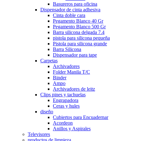
Basureros para oficina
Dispensador de cinta adhesiva
Cinta doble cara
Pegamento Blanco 40 Gr
Pegamento Blanco 500 Gr
Barra silicona delgada 7.4
pistola para silicona pequeña
Pistola para silicona grande
Barra Silicona
Dispensador para tape
Carpetas
Archivadores
Folder Manila T/C
Binder
Ampo
Archivadores de leitz
Clips pines y tachuelas
Engrapadora
Ceras y hules
diseño
Cubiertos para Encuadernar
Acordeon
Anillos y Aspirales
Televisores
productos de limpieza