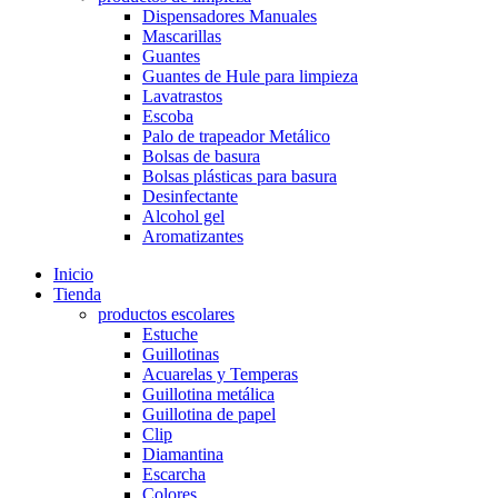
Dispensadores Manuales
Mascarillas
Guantes
Guantes de Hule para limpieza
Lavatrastos
Escoba
Palo de trapeador Metálico
Bolsas de basura
Bolsas plásticas para basura
Desinfectante
Alcohol gel
Aromatizantes
Inicio
Tienda
productos escolares
Estuche
Guillotinas
Acuarelas y Temperas
Guillotina metálica
Guillotina de papel
Clip
Diamantina
Escarcha
Colores