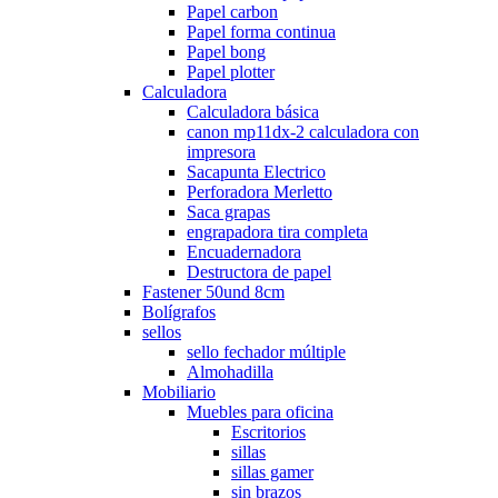
Papel carbon
Papel forma continua
Papel bong
Papel plotter
Calculadora
Calculadora básica
canon mp11dx-2 calculadora con
impresora
Sacapunta Electrico
Perforadora Merletto
Saca grapas
engrapadora tira completa
Encuadernadora
Destructora de papel
Fastener 50und 8cm
Bolígrafos
sellos
sello fechador múltiple
Almohadilla
Mobiliario
Muebles para oficina
Escritorios
sillas
sillas gamer
sin brazos