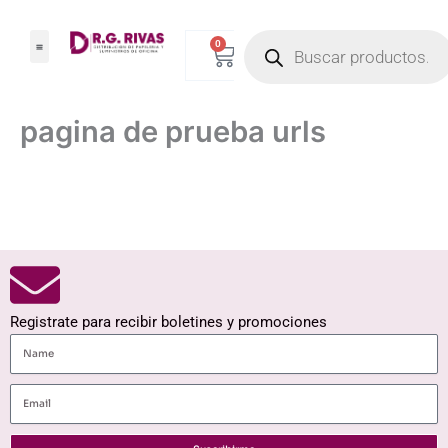
Ir
Products
al
0
Carrito
search
contenido
pagina de prueba urls
Registrate para recibir boletines y promociones
Name
Email