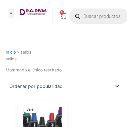
Ir
Products
al
0
Carrito
search
contenido
Inicio
»
sellos
sellos
Mostrando el único resultado
Original
Current
price
price
Sale!
was:
is:
$5.00.
$4.50.